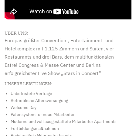
ÜBER UNS:
Europas größter Convention-, Entertainment- und
Hotelkomplex mit 1.125 Zimmern und Suiten, vier
Restaurants und drei Bars, dem multifunktionalen
Estrel Congress & Messe Center und Berlins
erfolgreichster Live Show „Stars in Concert“
UNSERE LEISTUNGEN:
Unbefristete Verträge
Betriebliche Altersversorgung
Welcome Day
Patensystem für neue Mitarbeiter
Moderne und voll ausgestattete Mitarbeiter Apartments
Fortbildungsmaßnahmen
Regelmäßige Mitarbeiter Events